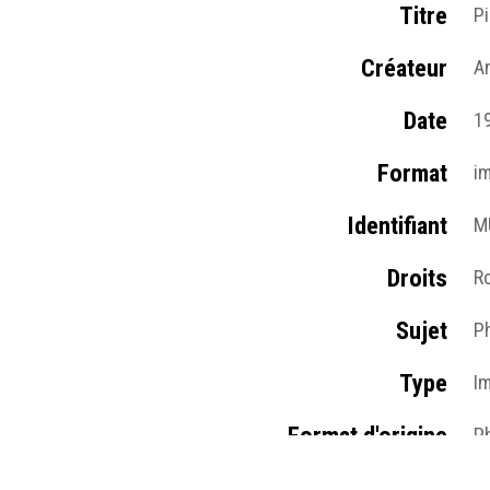
Titre
Pi
Créateur
A
Date
1
Format
i
Identifiant
M
Droits
R
Sujet
P
Type
I
Format d'origine
Ph
Lieu
C