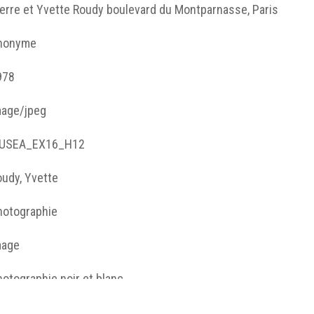
erre et Yvette Roudy boulevard du Montparnasse, Paris
nonyme
978
mage/jpeg
USEA_EX16_H12
oudy, Yvette
hotographie
mage
otographie noir et blanc
entre des Archives du Féminisme, Angers