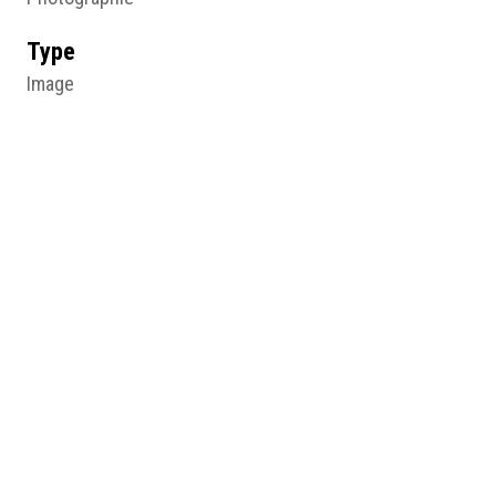
Type
Image
Format d'origine
Photographie couleur
Lieu
Centre des Archives du Féminisme, Angers
Résumé
Inauguration du Centre Marie-Thérèse Eyquem à Paris,
anonyme, 1988, photographie couleur, Angers, CAF, ©
DR.
Médias
http://humanum.msh-iea.univ-