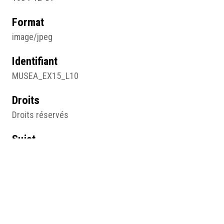
Format
image/jpeg
Identifiant
MUSEA_EX15_L10
Droits
Droits réservés
Sujet
Photographie
Type
Image
Format d'origine