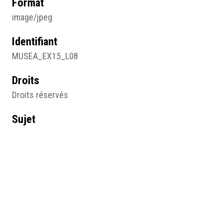
Format
image/jpeg
Identifiant
MUSEA_EX15_L08
Droits
Droits réservés
Sujet
Photographie
Type
Image
Format d'origine
Photographie noir et blanc