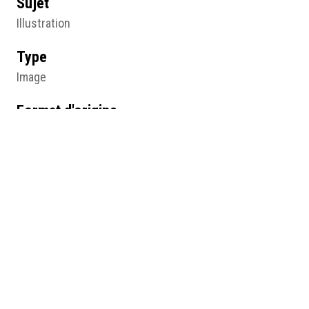
Sujet
Illustration
Type
Image
Format d'origine
Papier imprimé
Lieu
Documentation CIEMI
Résumé
Couverture de la brochure Saida les femmes luttent,
anonyme, novembre 1980, Documentation CIEMI, ©
CIEMI.
Médias