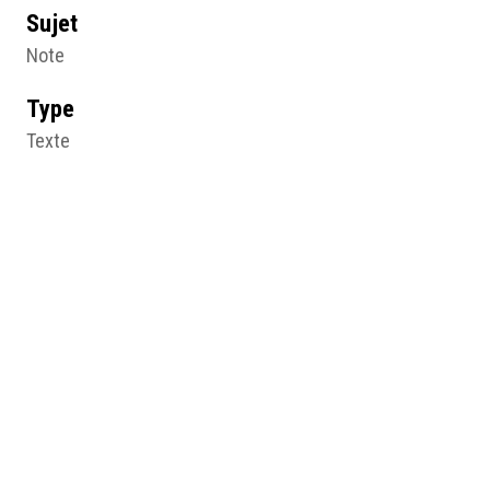
Sujet
Note
Type
Texte
Format d'origine
Note
Lieu
Centre des Archives du Féminisme, Angers
Résumé
Notes de travail dactylographiées, Cécile Brunschvicg,
1936, Angers, CAF, © CAF.
Table des matières