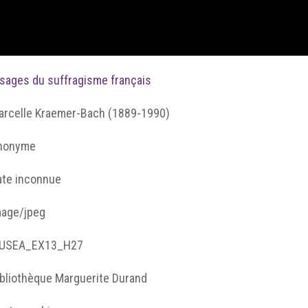
isages du suffragisme français
arcelle Kraemer-Bach (1889-1990)
nonyme
ate inconnue
mage/jpeg
USEA_EX13_H27
ibliothèque Marguerite Durand