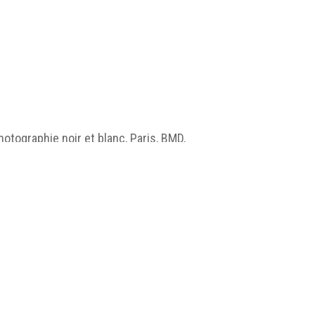
tographie noir et blanc, Paris, BMD,
isme/jpg/MUSEA_EX13_H27_001.jpg