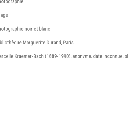
hotographie
mage
otographie noir et blanc
bliothèque Marguerite Durand, Paris
rcelle Kraemer-Bach (1889-1990), anonyme, date inconnue, pho
 BMD.
http://humanum.msh-iea.univ-
nantes.prive/numerisation/MUSEA/13_Visages_suffrag