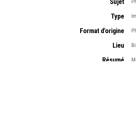
Sujet
P
Type
I
Format d'origine
Ph
Lieu
Bi
Résumé
Ma
©
Médias