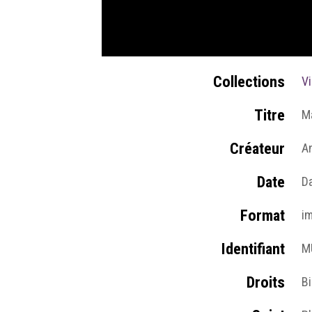
Collections
V
Titre
M
Créateur
A
Date
D
Format
i
Identifiant
M
Droits
B