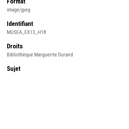
Format
image/jpeg
Identifiant
MUSEA_EX13_H18
Droits
Bibliothèque Marguerite Durand
Sujet
Photographie
Type
Image
Format d'origine
Photographie noir et blanc