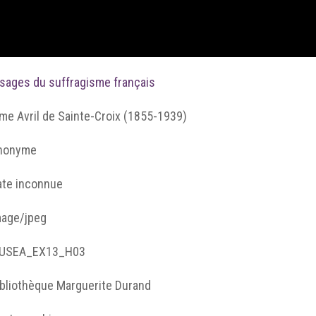
isages du suffragisme français
me Avril de Sainte-Croix (1855-1939)
nonyme
ate inconnue
mage/jpeg
USEA_EX13_H03
ibliothèque Marguerite Durand