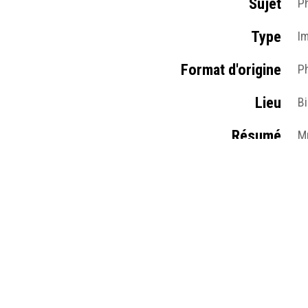
Sujet
P
Type
I
Format d'origine
Ph
Lieu
Bi
Résumé
Mm
B
Médias