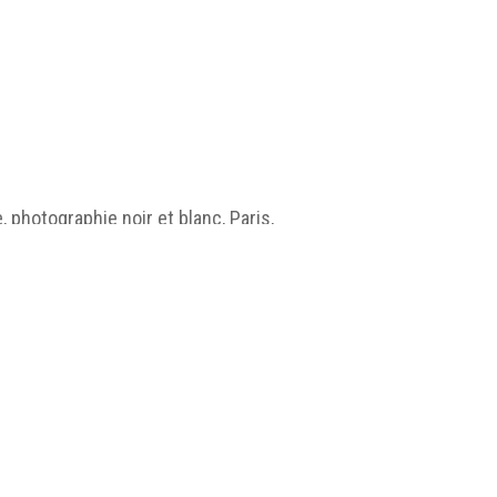
 photographie noir et blanc, Paris,
isme/jpg/MUSEA_EX13_H03_001.jpg