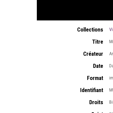
Collections
V
Titre
M
Créateur
A
Date
D
Format
i
Identifiant
M
Droits
B