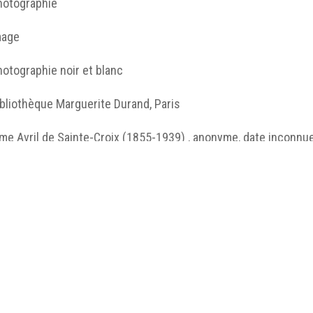
hotographie
mage
otographie noir et blanc
bliothèque Marguerite Durand, Paris
e Avril de Sainte-Croix (1855-1939) , anonyme, date inconnue,
MD, © BMD.
http://humanum.msh-iea.univ-
nantes.prive/numerisation/MUSEA/13_Visages_suffrag