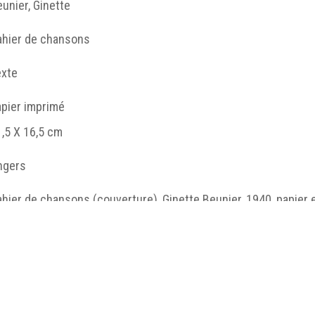
unier, Ginette
ahier de chansons
exte
apier imprimé
,5 X 16,5 cm
ngers
hier de chansons (couverture), Ginette Beunier, 1940, papier e
nette Beunier.
ahier de chansons
http://humanum.msh-iea.univ-
nantes.prive/numerisation/MUSEA/1_Atelier_couture/j