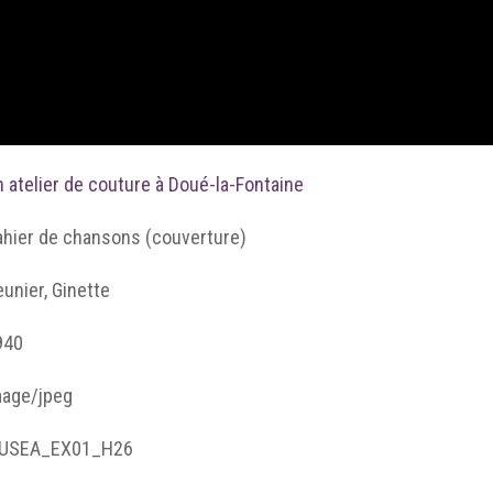
 atelier de couture à Doué-la-Fontaine
ahier de chansons (couverture)
unier, Ginette
940
mage/jpeg
USEA_EX01_H26