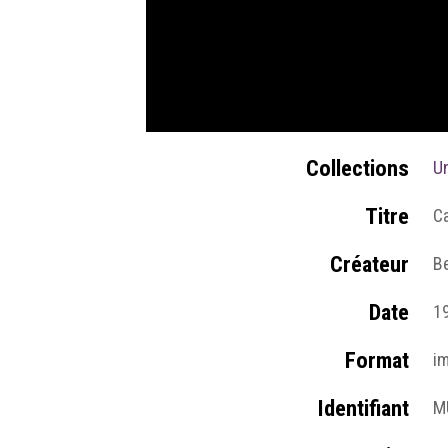
Collections
Un
Titre
C
Créateur
Be
Date
1
Format
i
Identifiant
M