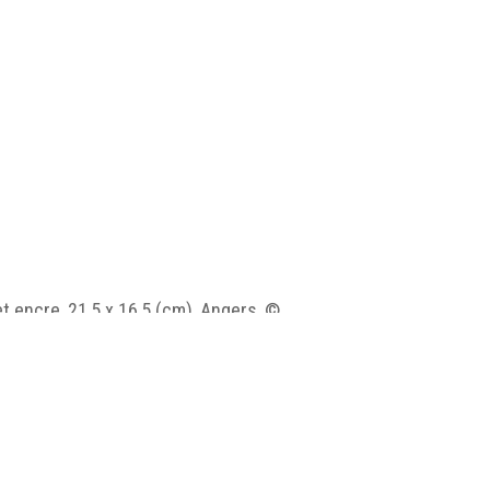
t encre, 21,5 x 16,5 (cm), Angers, ©
pg/MUSEA_EX01_H26_001.jpg