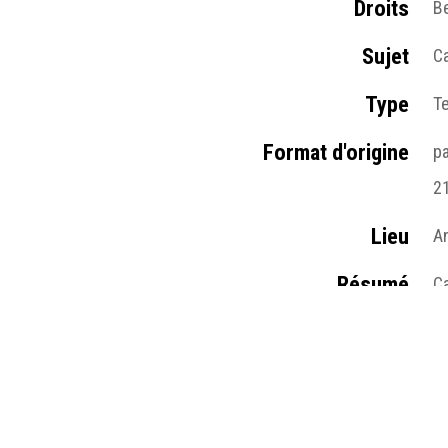
Droits
Be
Sujet
C
Type
T
Format d'origine
p
21
Lieu
A
Résumé
Ca
Gi
Table des matières
C
Médias