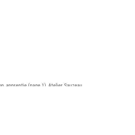
n, apprentie (page 1), Atelier Sauzeau,
 © Marcelle Foullard.
pg/MUSEA_EX01_H23_001.jpg