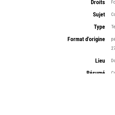
Droits
Fo
Sujet
C
Type
T
Format d'origine
p
2
Lieu
D
Résumé
Co
dé
Table des matières
C
Médias