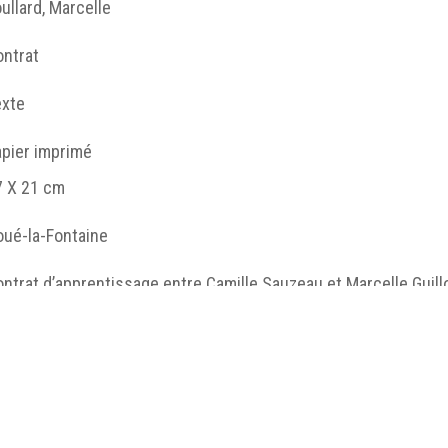
ullard, Marcelle
ontrat
exte
apier imprimé
7 X 21 cm
oué-la-Fontaine
ntrat d’apprentissage entre Camille Sauzeau et Marcelle Guillo
cembre 1942, papier imprimé, 27 x 21 (cm), Doué-la-Fontaine,
ontrat
http://humanum.msh-iea.univ-
nantes.prive/numerisation/MUSEA/1_Atelier_couture/j