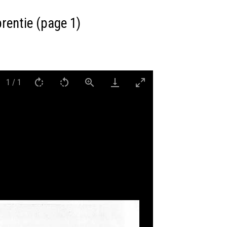
rentie (page 1)
1
/
1