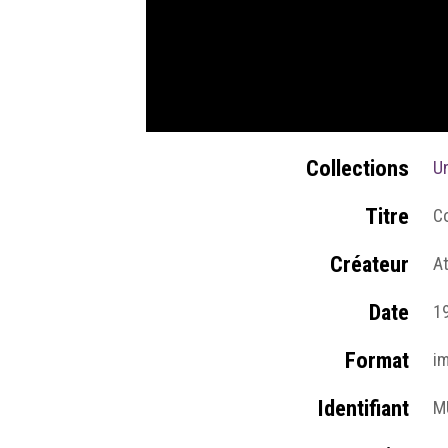
Collections
Un
Titre
Co
Créateur
A
Date
1
Format
i
Identifiant
M