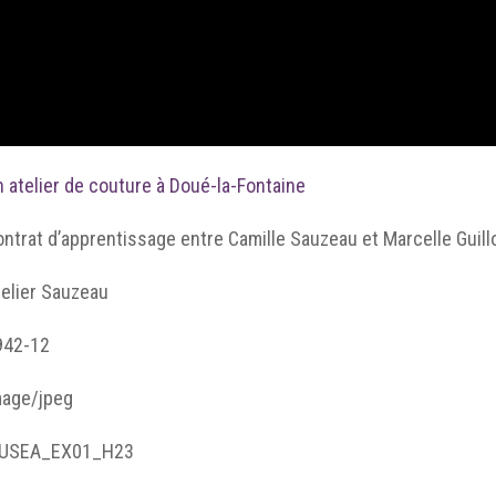
 atelier de couture à Doué-la-Fontaine
ntrat d’apprentissage entre Camille Sauzeau et Marcelle Guill
telier Sauzeau
942-12
mage/jpeg
USEA_EX01_H23