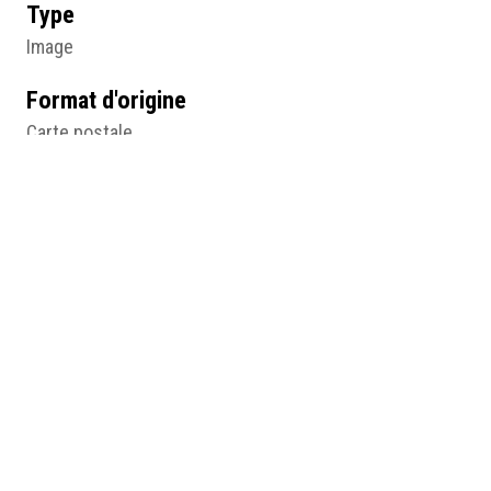
Type
Image
Format d'origine
Carte postale
14 X 9 cm
Lieu
Angers
Résumé
Carte postale sentimentale, anonyme, 1950, carte
postale, 14 x 9 (cm), Angers, © Frédérique El Amrani.
Médias
http://humanum.msh-iea.univ-
nantes.prive/numerisation/MUSEA/1_Atelier_co