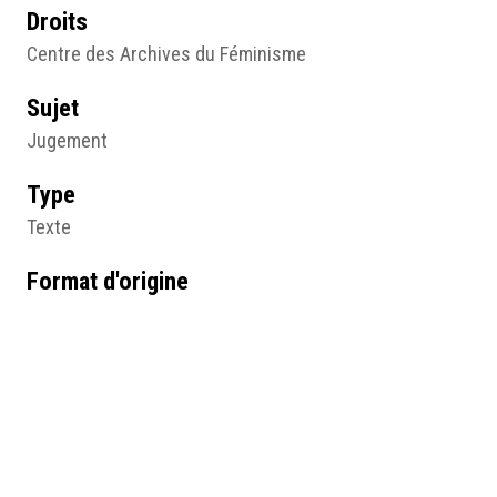
Droits
Centre des Archives du Féminisme
Sujet
Jugement
Type
Texte
Format d'origine
Texte manuscrit
29 X 19 cm
Lieu
Centre des archives du féminisme, Angers
Résumé