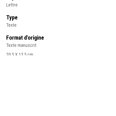
Lettre
Type
Texte
Format d'origine
Texte manuscrit
20,5 X 13,5 cm
Lieu
Angers
Résumé
Lettre à Marie Bonnevial, Désiré Barodet, septembre
1885, papier et encre, 20,5 x 13,5 (cm), Angers, © CAF.
Table des matières