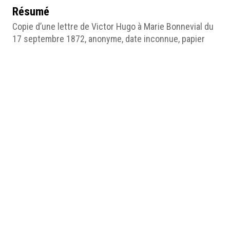
Résumé
Copie d’une lettre de Victor Hugo à Marie Bonnevial du
17 septembre 1872, anonyme, date inconnue, papier
imprimé, 21 x 13,5 (cm), Angers, © CAF.
Table des matières
Lettre
Médias
http://humanum.msh-iea.univ-
nantes.prive/numerisation/MUSEA/2_Citoyenne_
Bonnevial/jpg/MUSEA_EX02_F01_001.jpg
MUSEA_EX02_F01.pdf