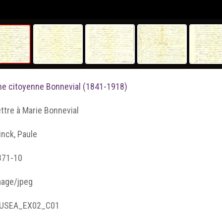
ne citoyenne Bonnevial (1841-1918)
ttre à Marie Bonnevial
nck, Paule
871-10
mage/jpeg
USEA_EX02_C01