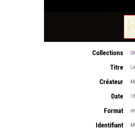
Collections
U
Titre
Le
Créateur
Mi
Date
1
Format
i
Identifiant
M