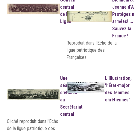
central
Jeanne d'A
de la
Protégez 
Ligue
armées! ...
Sauvez la
France !
Reproduit dans l'Echo de la
ligue patriotique des
Françaises
Une
L'Illustration,
séance
'l’État-major
d'études
des femmes
au
chrétiennes'
Secrétariat
central
Cliché reproduit dans l'Echo
de la ligue patriotique des