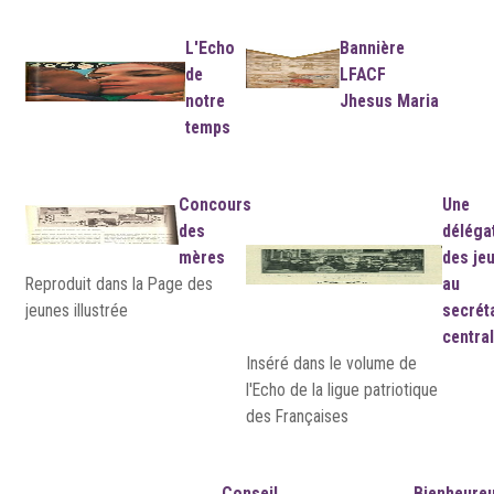
L'Echo
Bannière
de
LFACF
notre
Jhesus Maria
temps
Concours
Une
des
déléga
mères
des je
Reproduit dans la Page des
au
jeunes illustrée
secrét
central
Inséré dans le volume de
l'Echo de la ligue patriotique
des Françaises
Conseil
Bienheure