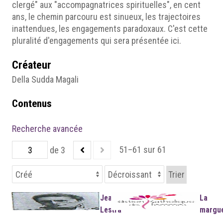
clergé" aux "accompagnatrices spirituelles", en cent
ans, le chemin parcouru est sinueux, les trajectoires
inattendues, les engagements paradoxaux. C'est cette
pluralité d'engagements qui sera présentée ici.
Créateur
Della Sudda Magali
Contenus
Recherche avancée
51–61 sur 61
de 3
Trier
Jeanne
La
Lestra
margue